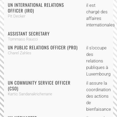
UN INTERNATIONAL RELATIONS
il est
OFFICER (IRO)
chargé des
Pit Decker
affaires
internationales
ASSISTANT SECRETARY
Tommaso Raucci
UN PUBLIC RELATIONS OFFICER (PRO)
il s’occupe
Charel Zahles
des
relations
publiques à
Luxembourg
UN COMMUNITY SERVICE OFFICER
il assure la
(CSO)
coordination
Kartic Sandanakrichenane
des actions
de
bienfaisance