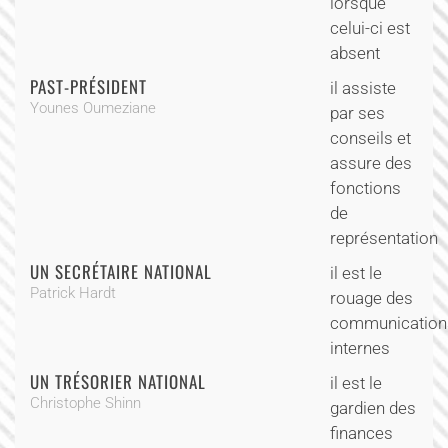
lorsque
celui-ci est
absent
PAST-PRÉSIDENT
il assiste
Younes Oumeziane
par ses
conseils et
assure des
fonctions
de
représentation
UN SECRÉTAIRE NATIONAL
il est le
Patrick Hardt
rouage des
communication
internes
UN TRÉSORIER NATIONAL
il est le
Christophe Shinn
gardien des
finances