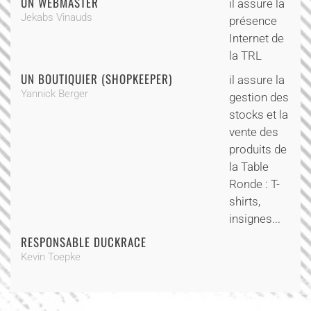
UN WEBMASTER
il assure la
Jekabs Vinauds
présence
Internet de
la TRL
UN BOUTIQUIER (SHOPKEEPER)
il assure la
Yannick Berger
gestion des
stocks et la
vente des
produits de
la Table
Ronde : T-
shirts,
insignes...
RESPONSABLE DUCKRACE
Kevin Toepke