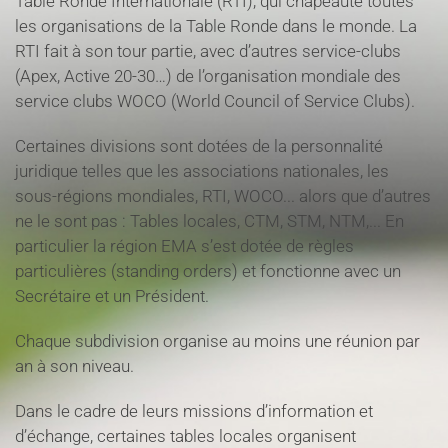
Table Ronde Internationale (RTI), qui chapeaute toutes
les organisations de la Table Ronde dans le monde. La
RTI fait à son tour partie, avec d’autres service-clubs
(Apex, Active 20-30…) de l’organisation mondiale des
service clubs WOCO (World Council of Service Clubs).
Certaines divisions sont dotées de la personnalité
juridique telles que les associations nationales, les
sous-régions mondiales, RTI, WOCO... alors que d’autres
ne le sont pas : Tables locales, CTM, STM, NTM,... En
particulier la région EMA s’est dotée de règles
particulières (standing orders) et fonctionne avec un
Secrétaire et un Président.
Chaque subdivision organise au moins une réunion par
an à son niveau.
Dans le cadre de leurs missions d’information et
d’échange, certaines tables locales organisent